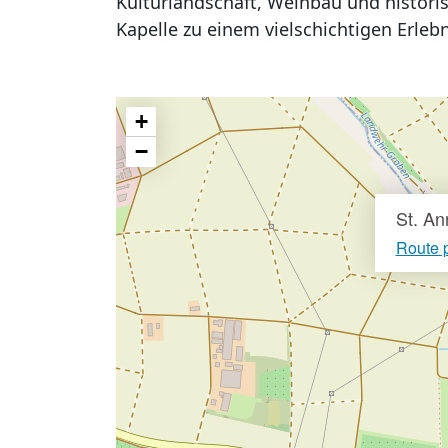
Kulturlandschaft, Weinbau und histori
Kapelle zu einem vielschichtigen Erlebn
+
−
St. An
Route 