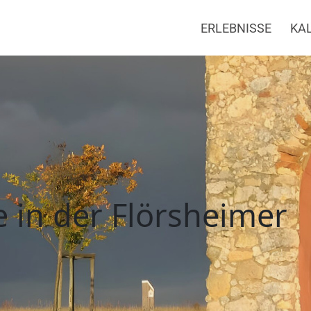
ERLEBNISSE
KA
örsheim
e in der Flörsheimer