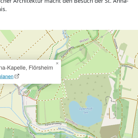
scher Architektur macht den Besuch der St. Anna-
is.
×
na-Kapelle, Flörsheim
planen