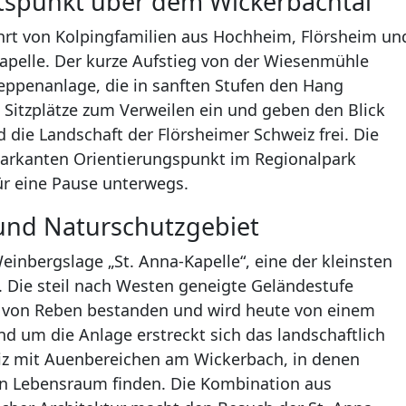
htspunkt über dem Wickerbachtal
ahrt von Kolpingfamilien aus Hochheim, Flörsheim un
apelle. Der kurze Aufstieg von der Wiesenmühle
Treppenanlage, die in sanften Stufen den Hang
Sitzplätze zum Verweilen ein und geben den Blick
die Landschaft der Flörsheimer Schweiz frei. Die
markanten Orientierungspunkt im Regionalpark
ür eine Pause unterwegs.
und Naturschutzgebiet
Weinbergslage „St. Anna-Kapelle“, eine der kleinsten
u. Die steil nach Westen geneigte Geländestufe
 von Reben bestanden und wird heute von einem
d um die Anlage erstreckt sich das landschaftlich
eiz mit Auenbereichen am Wickerbach, in denen
nen Lebensraum finden. Die Kombination aus