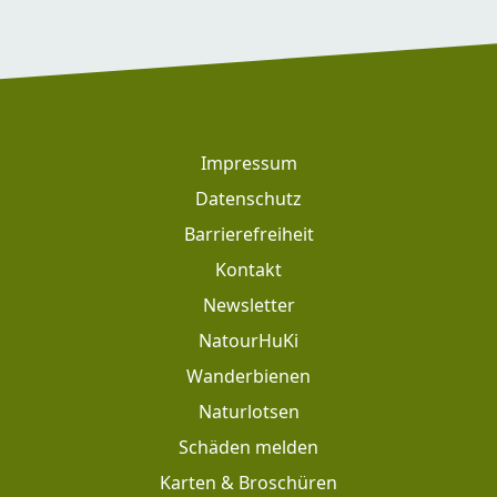
Footer
Impressum
Datenschutz
Barrierefreiheit
Kontakt
Newsletter
Footer: Meta Navigation
NatourHuKi
Wanderbienen
Naturlotsen
Schäden melden
Karten & Broschüren