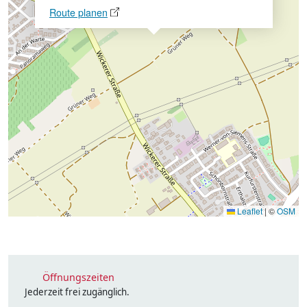
Route planen
Leaflet
|
©
OSM
Öffnungszeiten
Jederzeit frei zugänglich.