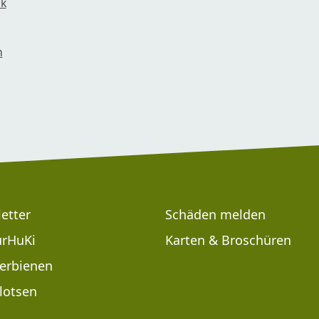
rk
m
etter
Schäden melden
rHuKi
Karten & Broschüren
erbienen
lotsen