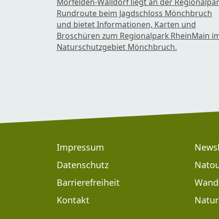
Mörfelden-Walldorf liegt an der Regionalpa
Rundroute beim Jagdschloss Mönchbruch
und bietet Informationen, Karten und
Broschüren zum Regionalpark RheinMain i
Naturschutzgebiet Mönchbruch.
Footer
Impressum
Newsl
Datenschutz
Natou
Footer: Meta Navigation
Barrierefreiheit
Wand
Kontakt
Natur