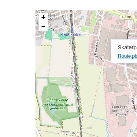
+
−
Skaterp
Route p