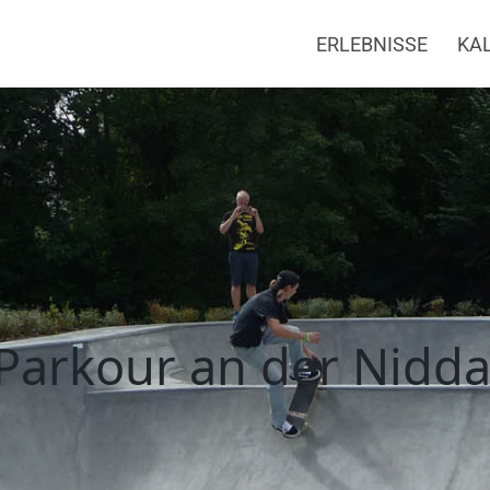
ERLEBNISSE
KA
our Karben ° Regiona
 Parkour an der Nidd