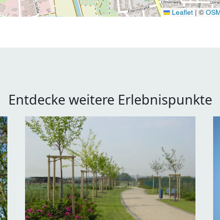
Leaflet
|
©
OS
Entdecke weitere Erlebnispunkte