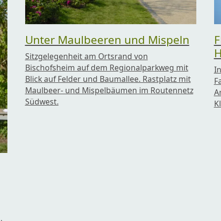
F
Unter Maulbeeren und Mispeln
H
Sitzgelegenheit am Ortsrand von
Bischofsheim auf dem Regionalparkweg mit
I
Blick auf Felder und Baumallee. Rastplatz mit
F
Maulbeer- und Mispelbäumen im Routennetz
A
Südwest.
K