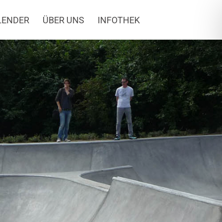
LENDER
ÜBER UNS
INFOTHEK
lpark RheinMain
a