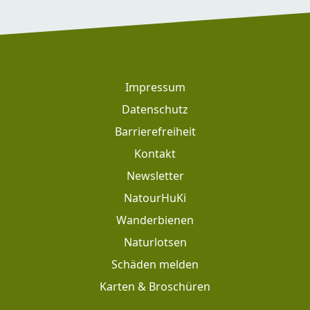
Footer
Impressum
Datenschutz
Barrierefreiheit
Kontakt
Newsletter
Footer: Meta Navigation
NatourHuKi
Wanderbienen
Naturlotsen
Schäden melden
Karten & Broschüren