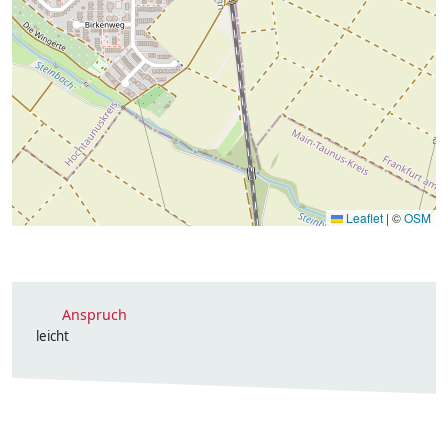
Leaflet
|
©
OSM
Anspruch
leicht