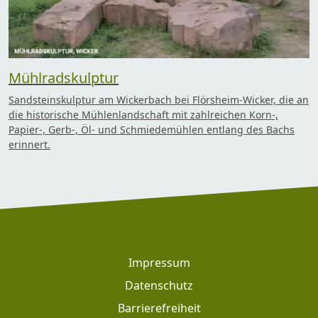
Mühlradskulptur
Sandsteinskulptur am Wickerbach bei Flörsheim-Wicker, die an
die historische Mühlenlandschaft mit zahlreichen Korn-,
Papier-, Gerb-, Öl- und Schmiedemühlen entlang des Bachs
erinnert.
Footer
Impressum
Datenschutz
Barrierefreiheit