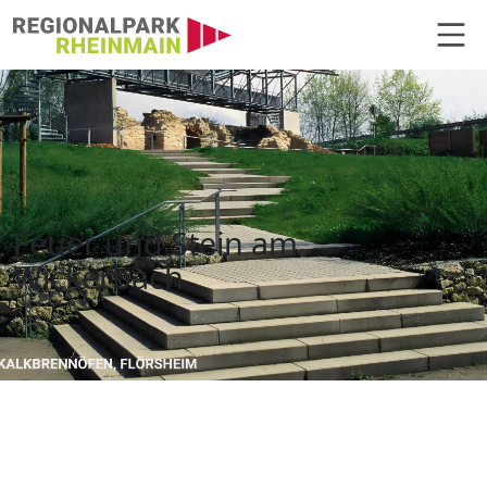
Hauptnavigation
Historische Kalkbrennöfen, Flörs
Feuer und Stein am
Wickerbach