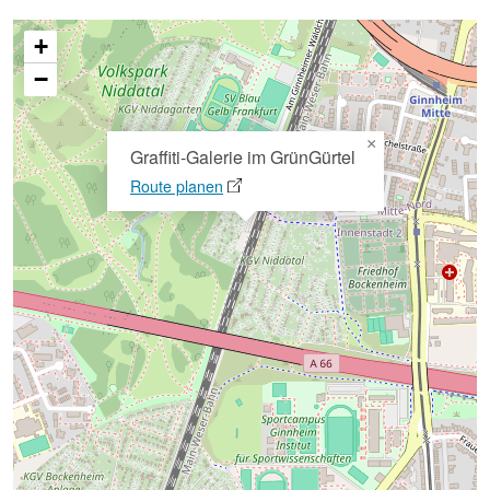
+
−
×
Graffiti-Galerie im GrünGürtel
Route planen