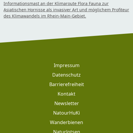
Informationsmast an der Klimaroute Flora Fauna zur
Asiatischen Hornisse als invasiver Art und möglichem Profiteur
des Klimawandels im Rhein-Main-Gebiet.
Footer
Impressum
Datenschutz
Barrierefreiheit
Kontakt
Newsletter
Footer: Meta Navigation
NatourHuKi
Wanderbienen
Naturlotsen