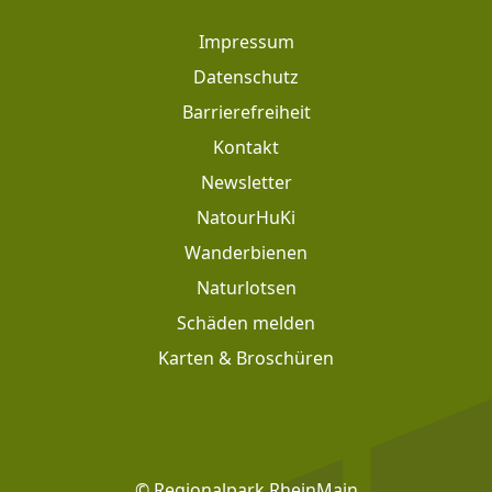
Footer
Impressum
Datenschutz
Barrierefreiheit
Kontakt
Newsletter
Footer: Meta Navigation
NatourHuKi
Wanderbienen
Naturlotsen
Schäden melden
Karten & Broschüren
Footer: Social Media
© Regionalpark RheinMain