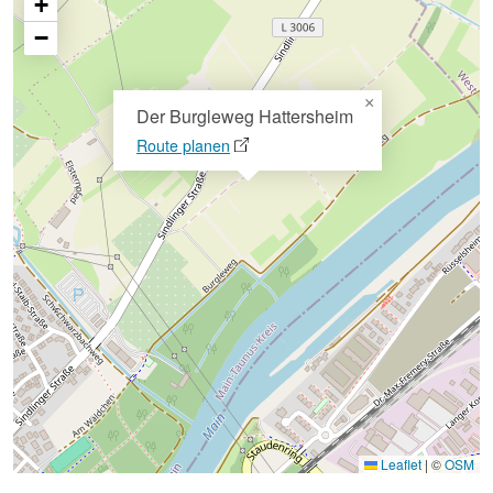
+
−
×
Der Burgleweg Hattersheim
Route planen
Leaflet
|
©
OSM