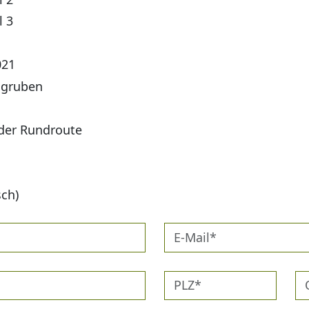
l 3
021
sgruben
 der Rundroute
sch)
E-
Mail*
PLZ*
Or