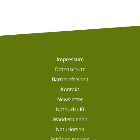
Alternative:
Footer
Impressum
Datenschutz
Barrierefreiheit
Kontakt
Newsletter
Footer: Meta Navigation
NatourHuKi
Wanderbienen
Naturlotsen
Schäden melden