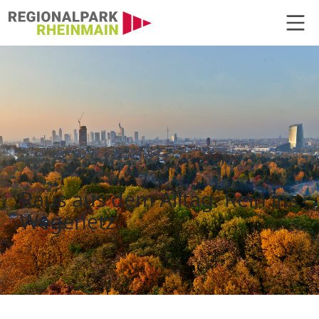
Hauptnavigation
Kartenbestellung
Raus aus dem Alltag. Rein ins
Wegenetz.