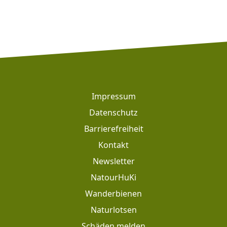
Alternative:
Footer
Impressum
Datenschutz
Barrierefreiheit
Kontakt
Newsletter
Footer: Meta Navigation
NatourHuKi
Wanderbienen
Naturlotsen
Schäden melden