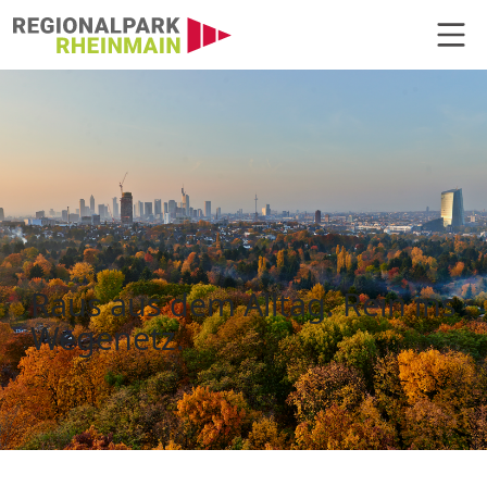
Hauptnavigation
Kartenbestellung
Raus aus dem Alltag. Rein ins
Wegenetz.